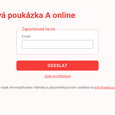
vá poukázka A online
Zapomenuté heslo
E-mail
ODESLAT
Zpět na přihlášení
u nijak shromažďována. Náměty a připomínky prosím zasílejte na
info@websou